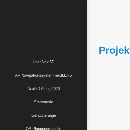
Login
Benutzername
Projek
Passwort
Über Next3D
AR Navigationssystem nextLENS
Next3D Airlog 2020
Register
|
Lost your
password?
Stereotaxie
Gefäßchirurgie
OP-Planungsmodelle